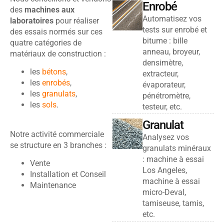
Enrobé
des
machines aux
Automatisez vos
laboratoires
pour réaliser
tests sur enrobé et
des essais normés sur ces
bitume : bille
quatre catégories de
anneau, broyeur,
matériaux de construction :
densimètre,
les
bétons
,
extracteur,
les
enrobés
,
évaporateur,
les
granulats
,
pénétromètre,
les
sols
.
testeur, etc.
Granulat
Notre activité commerciale
Analysez vos
se structure en 3 branches :
granulats minéraux
: machine à essai
Vente
Los Angeles,
Installation et Conseil
machine à essai
Maintenance
micro-Deval,
tamiseuse, tamis,
etc.