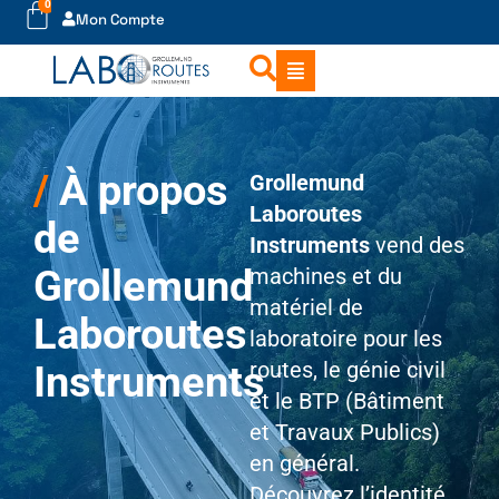
0
Mon Compte
/
À propos
Grollemund
Laboroutes
de
Instruments
vend des
Grollemund
machines et du
matériel de
Laboroutes
laboratoire pour les
routes, le génie civil
Instruments
et le BTP (Bâtiment
et Travaux Publics)
en général.
Découvrez l’identité