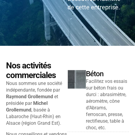
de cette entreprise.
Nos activités
Béton
commerciales
Facilitez vos essais
Nous sommes une société
sur béton frais ou
indépendante, fondée par
durci : abrasimètre,
Raymond Grollemund
et
aéromètre, cône
présidée par
Michel
d’Abrams,
Grollemund
, basée à
ferroscan, presse,
Labaroche (Haut-Rhin) en
rectifieuse, table à
Alsace (région Grand Est).
choc, etc.
Nous conseillons et vendons