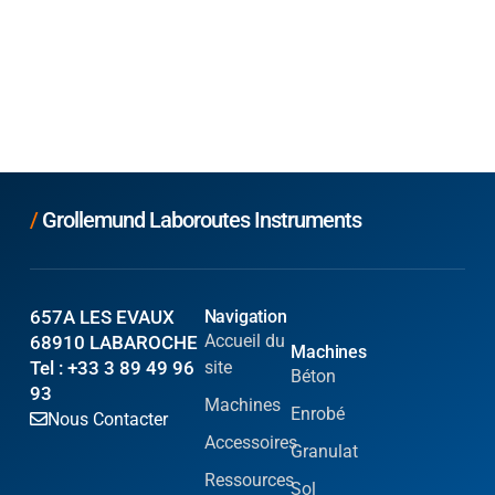
/
Grollemund Laboroutes Instruments
657A LES EVAUX
Navigation
Accueil du
68910 LABAROCHE
Machines
Tel : +33 3 89 49 96
site
Béton
93
Machines
Enrobé
Nous Contacter
Accessoires
Granulat
Ressources
Sol