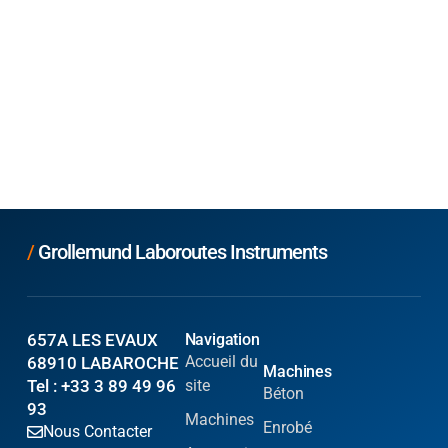
/
Grollemund Laboroutes Instruments
657A LES EVAUX
Navigation
Accueil du
68910 LABAROCHE
Machines
Tel : +33 3 89 49 96
site
Béton
93
Machines
Enrobé
Nous Contacter