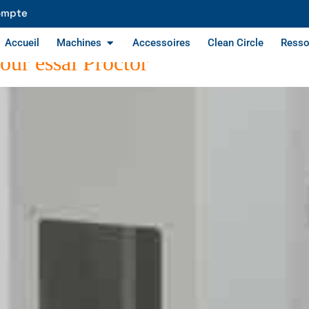
ompte
Accueil
Machines
Accessoires
Clean Circle
Resso
ur essai Proctor