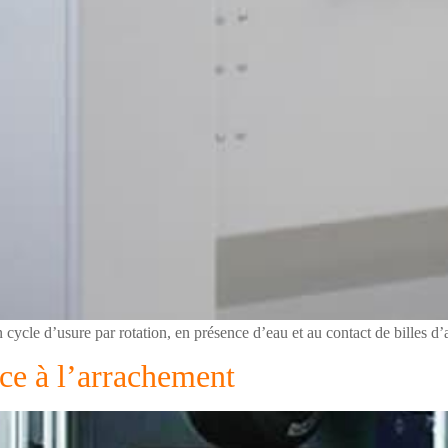
cycle d’usure par rotation, en présence d’eau et au contact de billes d’
nce à l’arrachement