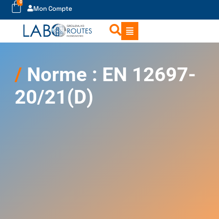
0
Mon Compte
Norme : EN 12697-
20/21(D)