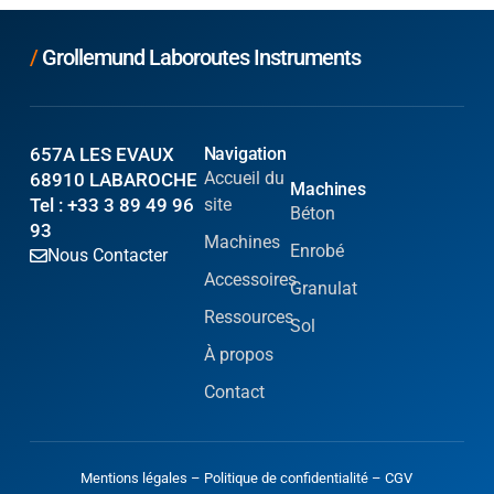
/
Grollemund Laboroutes Instruments
657A LES EVAUX
Navigation
Accueil du
68910 LABAROCHE
Machines
Tel : +33 3 89 49 96
site
Béton
93
Machines
Enrobé
Nous Contacter
Accessoires
Granulat
Ressources
Sol
À propos
Contact
Mentions légales
–
Politique de confidentialité
–
CGV