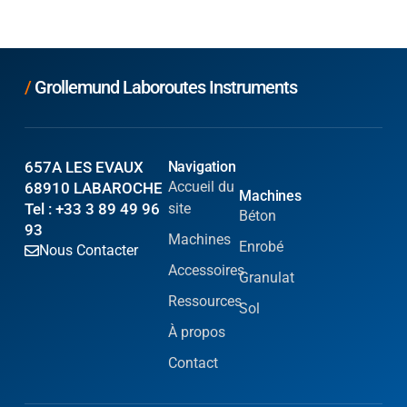
/
Grollemund Laboroutes Instruments
657A LES EVAUX
Navigation
Accueil du
68910 LABAROCHE
Machines
Tel : +33 3 89 49 96
site
Béton
93
Machines
Enrobé
Nous Contacter
Accessoires
Granulat
Ressources
Sol
À propos
Contact