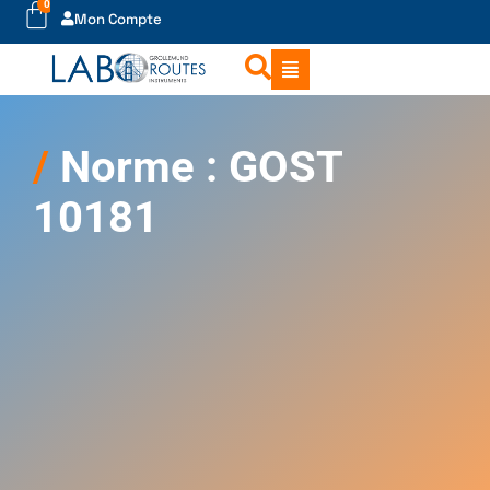
0
Mon Compte
Norme : GOST
10181