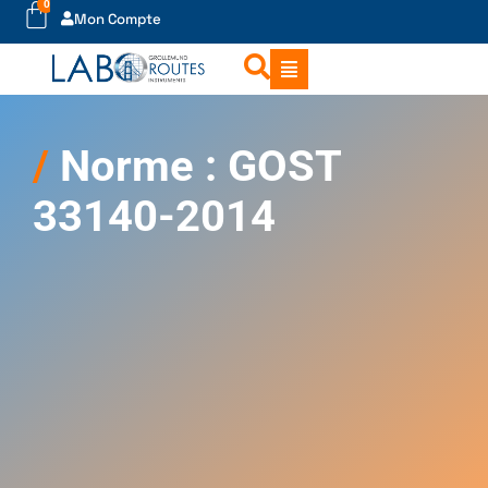
0
Mon Compte
Norme : GOST
33140-2014