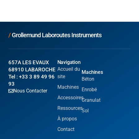
/
Grollemund Laboroutes Instruments
657A LES EVAUX
Navigation
Accueil du
68910 LABAROCHE
Machines
Tel : +33 3 89 49 96
site
Béton
93
Machines
Enrobé
Nous Contacter
Accessoires
Granulat
Ressources
Sol
À propos
Contact