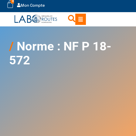
0
Mon Compte
Norme : NF P 18-
572