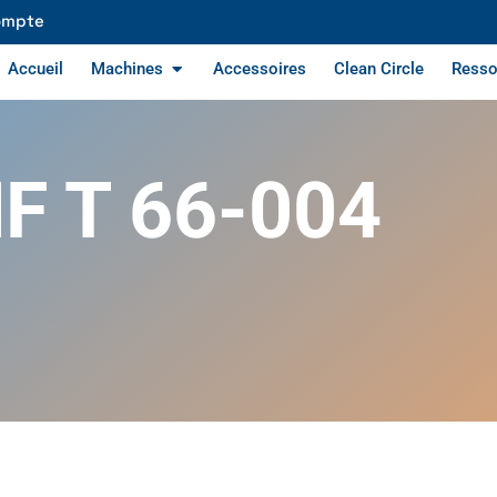
ompte
Accueil
Machines
Accessoires
Clean Circle
Resso
F T 66-004