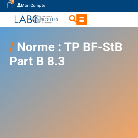
0
Mon Compte
Norme : TP BF-StB
Part B 8.3