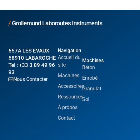
/
Grollemund Laboroutes Instruments
657A LES EVAUX
Navigation
Accueil du
68910 LABAROCHE
Machines
Tel : +33 3 89 49 96
site
Béton
93
Machines
Enrobé
Nous Contacter
Accessoires
Granulat
Ressources
Sol
À propos
Contact