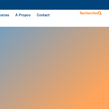
Rechercher
urces
À Propos
Contact