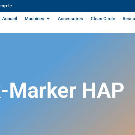
ompte
Accueil
Machines
Accessoires
Clean Circle
Resso
k-Marker HAP